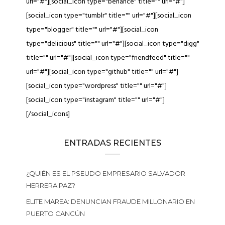
url="#"][social_icon type="behance" title="" url="#"]
[social_icon type="tumblr" title="" url="#"][social_icon
type="blogger" title="" url="#"][social_icon
type="delicious" title="" url="#"][social_icon type="digg"
title="" url="#"][social_icon type="friendfeed" title=""
url="#"][social_icon type="github" title="" url="#"]
[social_icon type="wordpress" title="" url="#"]
[social_icon type="instagram" title="" url="#"]
[/social_icons]
ENTRADAS RECIENTES
¿QUIÉN ES EL PSEUDO EMPRESARIO SALVADOR
HERRERA PAZ?
ELITE MAREA: DENUNCIAN FRAUDE MILLONARIO EN
PUERTO CANCÚN