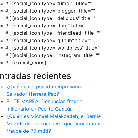
l="#"][social_icon type="tumblr" title=""
l="#"][social_icon type="blogger" title=""
l="#"][social_icon type="delicious" title=""
l="#"][social_icon type="digg" title=""
l="#"][social_icon type="friendfeed" title=""
l="#"][social_icon type="github" title=""
l="#"][social_icon type="wordpress" title=""
l="#"][social_icon type="instagram" title=""
l="#"][/social_icons]
ntradas recientes
¿Quién es el pseudo empresario
Salvador Herrera Paz?
ELITE MAREA: Denuncian fraude
millonario en Puerto Cancún
¿Quién es Michael Malekzadeh, el Bernie
Madoff de los sneakers, que cometió un
fraude de 70 mdd?