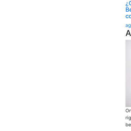
¿
B
c
ag
A
On
ri
be