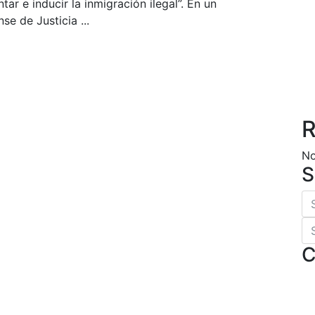
r e inducir la inmigración ilegal”. En un
e de Justicia ...
R
No
S
C