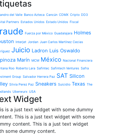
tiquetas
jandro del Valle
Banco Azteca
Cancún
CDMX
Cripto
DD3
ital Partners
Estados Unidos
Estado Unidos
Fiscal
raude
Holmes
Fuerza por México
Guadalajara
uston
Interjet
Jordan
Juan Carlos Martínez Cecias
Juicio
Ladron
Luis Oswaldo
ríguez
México
pinoza Marín
MCM
Nacional Financiera
ntana Roo
Roberto Lara
Safintec
Safintech Ventures
Safra
SAT
Silicon
estment Group
Salvador Herrera Paz
lley
Sneakers
Texas
Silvia Perez Paz
Suicidio
The
dlands
Uberwurx
USA
ext Widget
is is a just text widget with some dummy
ntent. This is a just text widget with some
mmy content. This is a just text widget
th some dummy content.