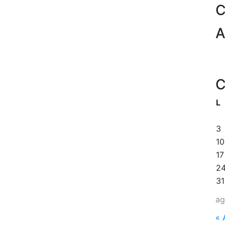
C
A
C
L
3
10
17
2
31
ag
« 