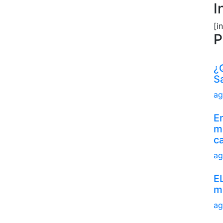
I
[i
P
¿
S
ag
E
mi
c
ag
E
m
ag