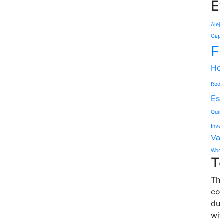
E
Ale
Cap
F
Ho
Rod
Es
Qui
Inv
Va
Woo
T
Th
co
du
wi