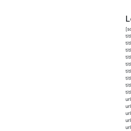
L
[s
ti
ti
ti
ti
ti
ti
ti
ti
ti
ur
ur
ur
ur
ur