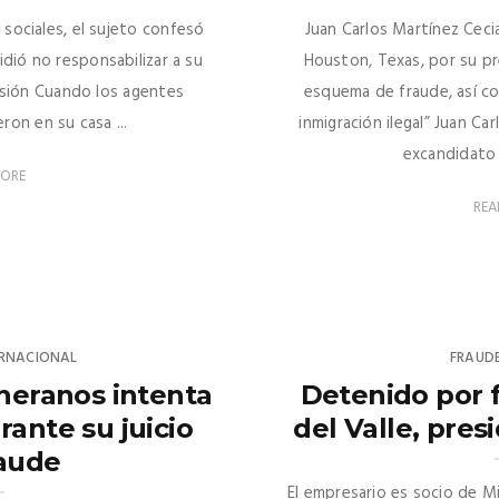
sociales, el sujeto confesó
Juan Carlos Martínez Cec
dió no responsabilizar a su
Houston, Texas, por su p
cisión Cuando los agentes
esquema de fraude, así co
eron en su casa ...
inmigración ilegal” Juan Ca
excandidato 
MORE
REA
ERNACIONAL
FRAUD
Theranos intenta
Detenido por 
rante su juicio
del Valle, pres
raude
El empresario es socio de M