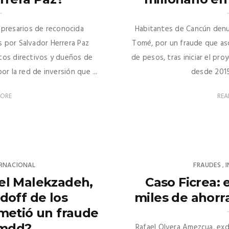
presarios de reconocida
Habitantes de Cancún denu
s por Salvador Herrera Paz
Tomé, por un fraude que asc
ltos directivos y dueños de
de pesos, tras iniciar el pr
 la red de inversión que ...
desde 2015 
MORE
REA
ERNACIONAL
FRAUDES
,
el Malekzadeh,
Caso Ficrea: 
doff de los
miles de ahorr
metió un fraude
 mdd?
Rafael Olvera Amezcua, exdu