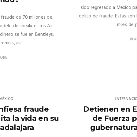
sido regresado a México pa
delito de fraude. Estas son 
fraude de 70 millones de
miles de p
odelo de sneakers: los Air
 dinero se fue en Bentleys,
REA
ghinis, así ...
MORE
MÉXICO
INTERNACI
nfiesa fraude
Detienen en E
ita la vida en su
de Fuerza p
adalajara
gubernatura