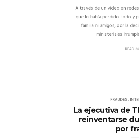
A través de un video en redes 
que lo había perdido todo y pi
familia ni amigos, por la de
ministeriales irrumpi
READ 
FRAUDES
INT
,
La ejecutiva de 
reinventarse du
por f