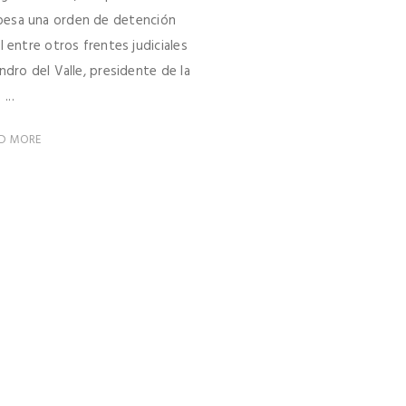
n pesa una orden de detención
l entre otros frentes judiciales
ndro del Valle, presidente de la
...
D MORE