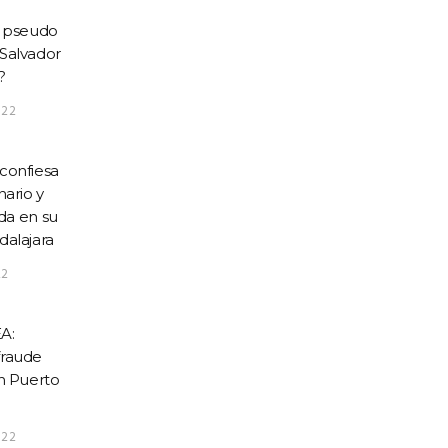
l pseudo
Salvador
?
022
confiesa
nario y
ida en su
dalajara
22
A:
fraude
en Puerto
022