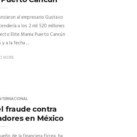
nciaron al empresario Gustavo
endería a los 2 mil 520 millones
oyecto Elite Marea Puerto Cancún
y a la fecha ...
D MORE
INTERNACIONAL
el fraude contra
adores en México
eño de la financiera Ficrea, ha