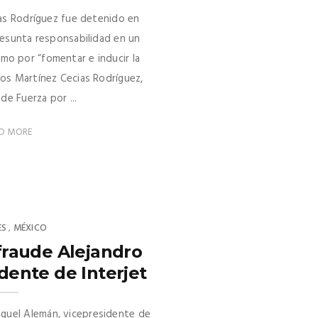
ias Rodríguez fue detenido en
resunta responsabilidad en un
mo por “fomentar e inducir la
rlos Martínez Cecias Rodríguez,
de Fuerza por ...
D MORE
ES
MÉXICO
,
fraude Alejandro
idente de Interjet
iguel Alemán, vicepresidente de