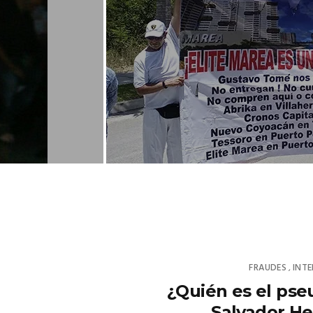
FRAUDES
INT
,
¿Quién es el ps
Salvador He