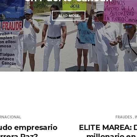
READ MORE
ERNACIONAL
FRAUDES
,
eudo empresario
ELITE MAREA: 
rrera Paz?
millonario e