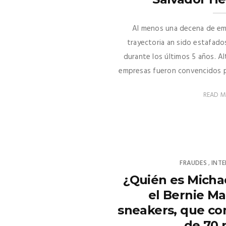
Al menos una decena de em
trayectoria an sido estafado
durante los últimos 5 años. A
empresas fueron convencidos por
READ 
FRAUDES
INT
,
¿Quién es Micha
el Bernie Ma
sneakers, que co
de 70