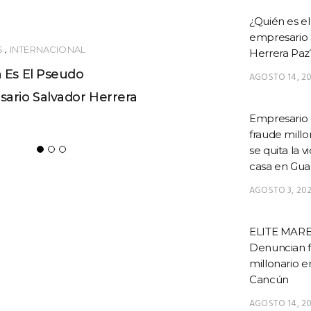
¿Quién es e
empresario 
Herrera Paz
AGOSTO 14, 2
Empresario 
fraude millo
se quita la v
DES
,
MÉXICO
casa en Gua
esario Confiesa Fraude
AGOSTO 3, 20
nario Y Se Quita La Vida
u Casa En Guadalajara
ELITE MARE
Denuncian 
millonario 
Cancún
AGOSTO 14, 2